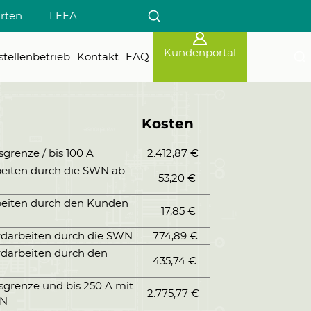
arten
LEEA
Kundenportal
tellenbetrieb
Kontakt
FAQ
Kosten
grenze / bis 100 A
2.412,87 €
beiten durch die SWN ab
53,20 €
beiten durch den Kunden
17,85 €
rdarbeiten durch die SWN
774,89 €
rdarbeiten durch den
435,74 €
sgrenze und bis 250 A mit
2.775,77 €
WN