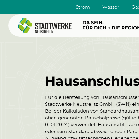
Strom
Wasser
Ga
DA SEIN.
FÜR DICH + DIE REGIO
Hausanschlus
Für die Herstellung von Hausanschlüsse
Stadtwerke Neustrelitz GmbH (SWN) ein 
Bei der Kalkulation von Standardhausan
oben genannten Pauschalpreise (gültig 
01.01.2024) verwendet. Hausanschlüsse
oder vom Standard abweichenden Para
Aufwand bzw. tatsächlichen Gegebenheit