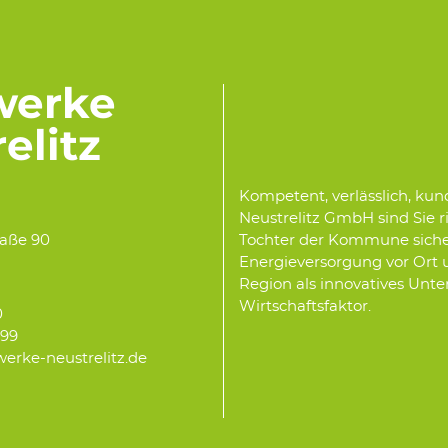
werke
elitz
Kompetent, verlässlich, ku
Neustrelitz GmbH sind Sie r
Tochter der Kommune sichert 
raße 90
Energieversorgung vor Ort un
Region als innovatives Unt
Wirtschaftsfaktor.
0
299
werke-neustrelitz.de