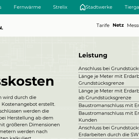
s
Fernwärme
Strelix
Stadtwerke
Tierg
Tarife
Messs
Netz
N.
Leistung
Anschluss bei Grundstücks
Länge je Meter mit Erdar
skosten
Grundstücksgrenze
Länge je Meter mit Erdar
n wird durch die
ab Grundstücksgrenze
Kostenangebot erstellt.
Baustromanschluss mit E
schlüssen werden die
Baustromanschluss mit E
bei Herstellung ab dem
Kunden
 mit größeren Dimensionen
Anschluss bei Grundstück
metern werden nach
Erdarbeiten durch die S
en kalkuliert.